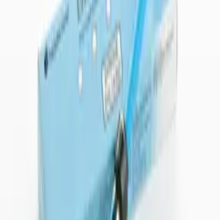
Листайте вниз
Адгезия и реставрация
20–21 сентября 2026 · Проф. Junji Tagami (Япония) и Аскат
Талантбеков (Кыргызстан) — два дня лекций, live-
демонстраций и практики. Ташкент, 20–21 сентября
Подробнее
Магазин в Telegram
Заказывайте прямо в Telegram
Каталог, статусы заказов и связь с торговым представителем
— в одном боте, без звонков и переписки по почте.
Открыть бота
Категории